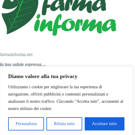
farmainforma.net
la tua salute espressa…
Diamo valore alla tua privacy
Personal Salus srl
Utilizziamo i cookie per migliorare la tua esperienza di
navigazione, offrirti pubblicità o contenuti personalizzati e
analizzare il nostro traffico. Cliccando “Accetta tutti”, acconsenti al
Via Papa Giovanni XXIII, 47
nostro utilizzo dei cookie.
29027 Podenzano (PC)
Telefono: 0523 556688
Email:
info@personalsalus.com
Personalizza
Rifiuta tutto
Accettare tutto
Privacy Policy
Copyright © 2026 Personal Salus srl - P. IVA: 01815570336