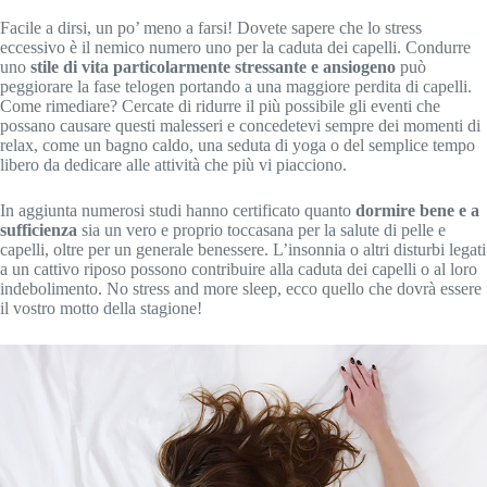
Facile a dirsi, un po’ meno a farsi! Dovete sapere che lo stress
eccessivo è il nemico numero uno per la caduta dei capelli. Condurre
uno
stile di vita particolarmente stressante e ansiogen
o
può
peggiorare la fase telogen portando a una maggiore perdita di capelli.
Come rimediare? Cercate di ridurre il più possibile gli eventi che
possano causare questi malesseri e concedetevi sempre dei momenti di
relax, come un bagno caldo, una seduta di yoga o del semplice tempo
libero da dedicare alle attività che più vi piacciono.
In aggiunta numerosi studi hanno certificato quanto
dormire bene e a
sufficienza
sia un vero e proprio toccasana per la salute di pelle e
capelli, oltre per un generale benessere. L’insonnia o altri disturbi legati
a un cattivo riposo possono contribuire alla caduta dei capelli o al loro
indebolimento. No stress and more sleep, ecco quello che dovrà essere
il vostro motto della stagione!