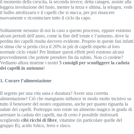
il momento della crescita, la seconda invece, detta catagen, assiste alla
leggera involuzione del fusto, mentre la terza e ultima, la telogen, vede
il bulbo atrofizzarsi e il capelli che si stacca, per poi rinascere
nuovamente e ricominciare tutto il ciclo da capo.
Solitamente nessuno di noi fa caso a questo processo, eppure esistono
alcuni periodi dell’anno, come la fine dell’estate e l’autunno, dove la
perdita dei capelli risulta davvero evidente. Proprio in queste fasi infatti
si stima che si perda circa il 20% in più di capelli rispetto al loro
normale ciclo vitale! Per limitare questi effetti però esistono alcuni
provvedimenti che potrete prendere fin da subito. Non ci credete?
Vediamo allora insieme i nostri
5 consigli per sconfiggere la caduta
dei capelli in autunno
!
1. Curare l’alimentazione
Il segreto per una vita sana e duratura? Avere una corretta
alimentazione! Ciò che mangiamo influisce in modo molto incisivo su
tutto il benessere del nostro organismo, anche per quanto riguarda la
salute dei capelli. Purtroppo non esiste un alimento magico in grado di
arrestare la caduta dei capelli, ma di certo è possibile rinforzarli
scegliendo
cibi ricchi di fibre
, vitamine (in particolare quelle del
gruppo B), acido folico, ferro e zinco.