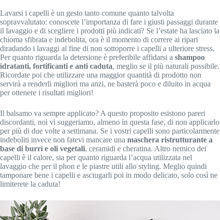
Lavarsi i capelli è un gesto tanto comune quanto talvolta
sopravvalutato: conoscete l’importanza di fare i giusti passaggi durante
il lavaggio e di scegliere i prodotti più indicati? Se l’estate ha lasciato la
chioma sfibrata e indebolita, ora è il momento di correre ai ripari
diradando i lavaggi al fine di non sottoporre i capelli a ulteriore stress.
Per quanto riguarda la detersione è preferibile affidarsi a
shampoo
idratanti, fortificanti e anti caduta
, meglio se il più naturali possibile.
Ricordate poi che utilizzare una maggior quantità di prodotto non
servirà a renderli migliori ma anzi, ne basterà poco e diluito in acqua
per ottenere i risultati migliori!
Il balsamo va sempre applicato? A questo proposito esistono pareri
discordanti, noi vi suggeriamo, almeno in questa fase, di non applicarlo
per più di due volte a settimana. Se i vostri capelli sono particolarmente
indeboliti invece non fatevi mancare una
maschera ristrutturante a
base di burri e oli vegetali
, ceramidi e cheratina. Altro nemico dei
capelli è il calore, sia per quanto riguarda l’acqua utilizzata nel
lavaggio che per il phon e le piastre utili allo styling. Meglio quindi
tamponare bene i capelli e asciugarli poi in modo delicato, solo così ne
limiterete la caduta!