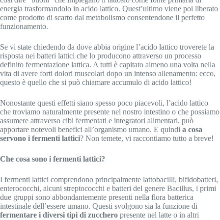
energia trasformandolo in acido lattico. Quest’ultimo viene poi liberato
come prodotto di scarto dal metabolismo consentendone il perfetto
funzionamento.
Se vi state chiedendo da dove abbia origine l’acido lattico troverete la
risposta nei batteri lattici che lo producono attraverso un processo
definito fermentazione lattica. A tutti è capitato almeno una volta nella
vita di avere forti dolori muscolari dopo un intenso allenamento: ecco,
questo è quello che si può chiamare accumulo di acido lattico!
Nonostante questi effetti siano spesso poco piacevoli, l’acido lattico
che troviamo naturalmente presente nel nostro intestino o che possiamo
assumere attraverso cibi fermentati e integratori alimentari, può
apportare notevoli benefici all’organismo umano. E quindi
a cosa
servono i fermenti lattici
? Non temete, vi raccontiamo tutto a breve!
Che cosa sono i fermenti lattici?
I fermenti lattici comprendono principalmente lattobacilli, bifidobatteri,
enterococchi, alcuni streptococchi e batteri del genere Bacillus, i primi
due gruppi sono abbondantemente presenti nella flora batterica
intestinale dell’essere umano. Questi svolgono sia la funzione di
fermentare i diversi tipi di zucchero
presente nel latte o in altri