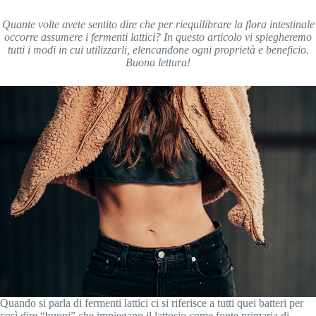
Quante volte avete sentito dire che per riequilibrare la flora intestinale
occorre assumere i fermenti lattici? In questo articolo vi spiegheremo
tutti i modi in cui utilizzarli, elencandone ogni proprietà e beneficio.
Buona lettura!
Quando si parla di fermenti lattici ci si riferisce a tutti quei batteri per
così dire “buoni” che impiegano il lattosio come fonte primaria di