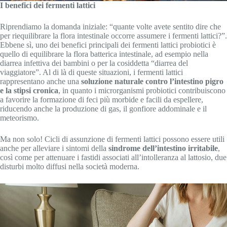
I benefici dei fermenti lattici
Riprendiamo la domanda iniziale: “quante volte avete sentito dire che
per riequilibrare la flora intestinale occorre assumere i fermenti lattici?”.
Ebbene sì, uno dei benefici principali dei fermenti lattici probiotici è
quello di equilibrare la flora batterica intestinale, ad esempio nella
diarrea infettiva dei bambini o per la cosiddetta “diarrea del
viaggiatore”. Al di là di queste situazioni, i fermenti lattici
rappresentano anche una
soluzione naturale contro l’intestino pigro
e la stipsi cronica
, in quanto i microrganismi probiotici contribuiscono
a favorire la formazione di feci più morbide e facili da espellere,
riducendo anche la produzione di gas, il gonfiore addominale e il
meteorismo.
Ma non solo! Cicli di assunzione di fermenti lattici possono essere utili
anche per alleviare i sintomi della
sindrome dell’intestino irritabile
,
così come per attenuare i fastidi associati all’intolleranza al lattosio, due
disturbi molto diffusi nella società moderna.