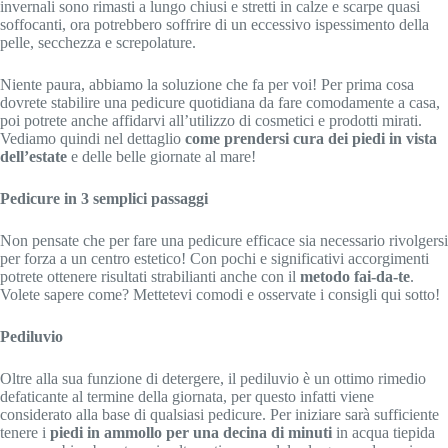
invernali sono rimasti a lungo chiusi e stretti in calze e scarpe quasi
soffocanti, ora potrebbero soffrire di un eccessivo ispessimento della
pelle, secchezza e screpolature.
Niente paura, abbiamo la soluzione che fa per voi! Per prima cosa
dovrete stabilire una pedicure quotidiana da fare comodamente a casa,
poi potrete anche affidarvi all’utilizzo di cosmetici e prodotti mirati.
Vediamo quindi nel dettaglio
come prendersi cura dei piedi in vista
dell’estate
e delle belle giornate al mare!
Pedicure in 3 semplici passaggi
Non pensate che per fare una pedicure efficace sia necessario rivolgersi
per forza a un centro estetico! Con pochi e significativi accorgimenti
potrete ottenere risultati strabilianti anche con il
metodo fai-da-te
.
Volete sapere come? Mettetevi comodi e osservate i consigli qui sotto!
Pediluvio
Oltre alla sua funzione di detergere, il pediluvio è un ottimo rimedio
defaticante al termine della giornata, per questo infatti viene
considerato alla base di qualsiasi pedicure. Per iniziare sarà sufficiente
tenere i
piedi in ammollo per una decina di minuti
in acqua tiepida