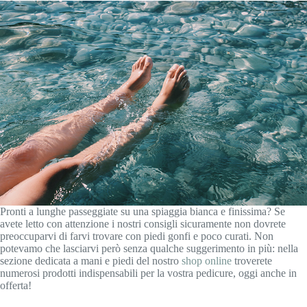
Pronti a lunghe passeggiate su una spiaggia bianca e finissima? Se
avete letto con attenzione i nostri consigli sicuramente non dovrete
preoccuparvi di farvi trovare con piedi gonfi e poco curati. Non
potevamo che lasciarvi però senza qualche suggerimento in più: nella
sezione dedicata a mani e piedi del nostro
shop online
troverete
numerosi prodotti indispensabili per la vostra pedicure, oggi anche in
offerta!