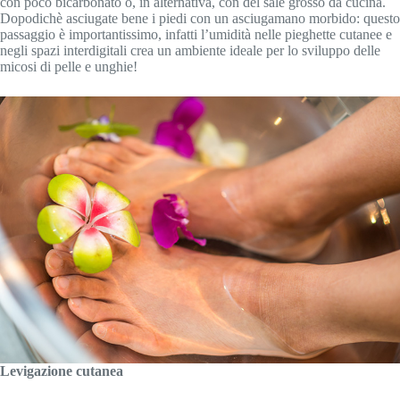
con poco bicarbonato o, in alternativa, con del sale grosso da cucina.
Dopodichè asciugate bene i piedi con un asciugamano morbido: questo
passaggio è importantissimo, infatti l’umidità nelle pieghette cutanee e
negli spazi interdigitali crea un ambiente ideale per lo sviluppo delle
micosi di pelle e unghie!
Levigazione cutanea