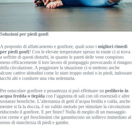
Soluzioni per piedi gonfi
A proposito di affaticamento e gonfiore, quali sono i
migliori rimedi
per piedi gonfi
? Con le elevate temperature spesso in estate ci si trova
a soffrire di questi disturbi, in quanto le pareti delle vene compiono
meno efficacemente il loro lavoro di pompaggio provocando il ristagno
della circolazione. A peggiorare la situazione ci si mettono anche
alcune cattive abitudini come lo stare troppo seduti o in piedi, indossare
tacchi alti e condurre una vita sedentaria.
Per ostacolare gonfiore e pesantezza si può effettuare un
pediluvio in
acqua fredda o tiepida
con l’aggiunta di sali con oli essenziali e altre
sostanze benefiche. L’alternanza di getti d’acqua fredda e calda, anche
mentre si fa la doccia, è un valido metodo per stimolare la circolazione
riducendo il gonfiore. E per finire? Nulla di meglio di un massaggio
con creme e gel freschissimi che garantiscono un sollievo immediato al
senso di stanchezza di piedi e gambe.