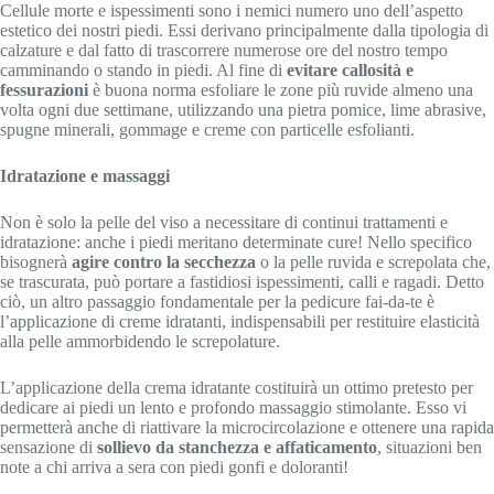
Cellule morte e ispessimenti sono i nemici numero uno dell’aspetto
estetico dei nostri piedi. Essi derivano principalmente dalla tipologia di
calzature e dal fatto di trascorrere numerose ore del nostro tempo
camminando o stando in piedi. Al fine di
evitare callosità e
fessurazioni
è buona norma esfoliare le zone più ruvide almeno una
volta ogni due settimane, utilizzando una pietra pomice, lime abrasive,
spugne minerali, gommage e creme con particelle esfolianti.
Idratazione e massaggi
Non è solo la pelle del viso a necessitare di continui trattamenti e
idratazione: anche i piedi meritano determinate cure! Nello specifico
bisognerà
agire contro la secchezza
o la pelle ruvida e screpolata che,
se trascurata, può portare a fastidiosi ispessimenti, calli e ragadi. Detto
ciò, un altro passaggio fondamentale per la pedicure fai-da-te è
l’applicazione di creme idratanti, indispensabili per restituire elasticità
alla pelle ammorbidendo le screpolature.
L’applicazione della crema idratante costituirà un ottimo pretesto per
dedicare ai piedi un lento e profondo massaggio stimolante. Esso vi
permetterà anche di riattivare la microcircolazione e ottenere una rapida
sensazione di
sollievo da stanchezza e affaticamento
, situazioni ben
note a chi arriva a sera con piedi gonfi e doloranti!