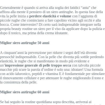
Generalmente è quando si arriva alla soglia dei fatidici “anta” che
affiora alla mente il pensiero di un siero antirughe. In questa fase della
vita la pelle inizia a
perdere elasticità e volume
con l’aggiunta di
piccole rughe che cominciano a fare capolino vicino agli occhi e alla
bocca. Come intervenire? Di certo sarà indispensabile integrare nella
propria beauty routine un siero per il viso da applicare dopo la pulizia e
dopo il tonico, ma prima della crema idratante.
Miglior siero antirughe 50 anni
A cinquant’anni la prevenzione per ridurre i segni dell’età diventa
pressochè indispensabile. Con la pelle che diventa più sottile perdendo
elasticità, le rughe che si manifestano in modo più evidente e
un’
impressione generale di pelle troppo secca
con talvolta piccole
macchie più scure la parola d’ordine è solo una: idratare! Una formula
con acido ialuronico, peptidi e vitamina E è fondamentale per stimolare
il rinnovamento cellulare e per attenuare le rughe migliorando il tono e
la consistenza della pelle.
Miglior siero antirughe 60 anni
Se hai seguito la routine quotidiana sopra descritta, arriverai ai