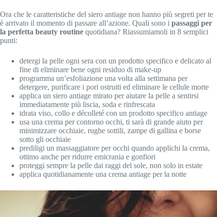
Ora che le caratteristiche del siero antiage non hanno più segreti per te
è arrivato il momento di passare all’azione. Quali sono i
passaggi per
la perfetta beauty routine
quotidiana? Riassumiamoli in 8 semplici
punti:
detergi la pelle ogni sera con un prodotto specifico e delicato al
fine di eliminare bene ogni residuo di make-up
programma un’esfoliazione una volta alla settimana per
detergere, purificare i pori ostruiti ed eliminare le cellule morte
applica un siero antiage mirato per aiutare la pelle a sentirsi
immediatamente più liscia, soda e rinfrescata
idrata viso, collo e décolleté con un prodotto specifico antiage
usa una crema per contorno occhi, ti sarà di grande aiuto per
minimizzare occhiaie, rughe sottili, zampe di gallina e borse
sotto gli occhiaie
prediligi un massaggiatore per occhi quando applichi la crema,
ottimo anche per ridurre emicrania e gonfiori
proteggi sempre la pelle dai raggi del sole, non solo in estate
applica quotidianamente una crema antiage per la notte