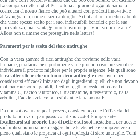
La comparsa delle rughe! Per fortuna al giorno d’oggi abbiamo la
cosmetica al nostro fianco che può aiutarci con prodotti innovativi e
all’avanguardia, come il siero antirughe. Si tratta di un rimedio naturale
che viene spesso scelto per i suoi indiscutibili benefici e per la sua
piacevolezza, ma i vantaggi non finiscono qui. Vuoi scoprirne altri?
Allora non ti rimane che proseguire nella lettura!
Parametri per la scelta del siero antirughe
Con la vasta gamma di sieri antirughe che troviamo nelle varie
farmacie, parafarmacie e profumerie varie può non risultare semplice
individuare il prodotto migliore per le proprie esigenze. Ma quali sono
le
caratteristiche che un buon siero antirughe
deve avere per
considerarsi efficace? Iniziamo dagli ingredienti: quelli che non devono
mai mancare sono i peptidi, il retinolo, gli antiossidanti come la
vitamina C, l’acido ialuronico, il niacinamide, il resveratrolo, l’alfa
arbutina, l’acido azelaico, gli esfolianti e la vitamina E.
Da non sottovalutare poi il prezzo, considerando che l’efficacia del
prodotto non va di pari passo con il suo costo! È importante
focalizzarsi sul proprio tipo di pelle
e sui suoi inestetismi, per questo
sarà utilissimo imparare a leggere bene le etichette e comprendere a
pieno quali siano le proprietà di ogni tipologia di siero antirughe. Temi