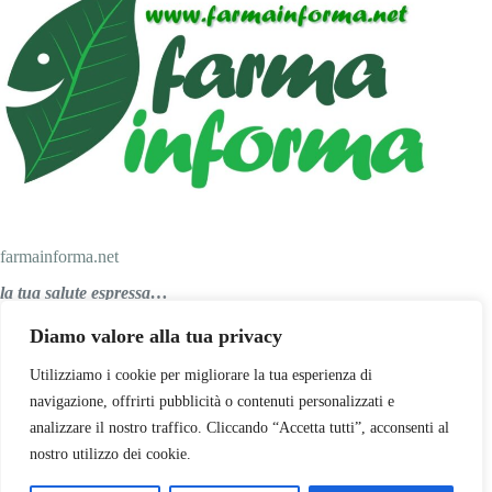
farmainforma.net
la tua salute espressa…
Diamo valore alla tua privacy
Personal Salus srl
Utilizziamo i cookie per migliorare la tua esperienza di
navigazione, offrirti pubblicità o contenuti personalizzati e
analizzare il nostro traffico. Cliccando “Accetta tutti”, acconsenti al
Via Papa Giovanni XXIII, 47
nostro utilizzo dei cookie.
29027 Podenzano (PC)
Telefono: 0523 556688