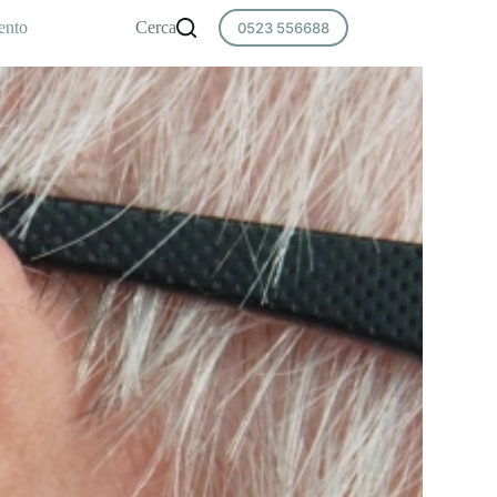
ento
Cerca
0523 556688