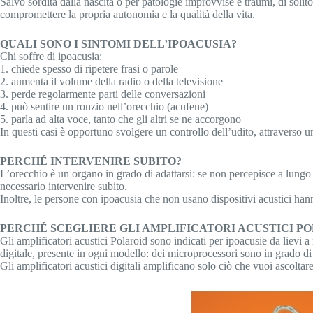
Salvo sordità dalla nascita o per patologie improvvise e traumi, di solit
compromettere la propria autonomia e la qualità della vita.
QUALI SONO I SINTOMI DELL’IPOACUSIA?
Chi soffre di ipoacusia:
1. chiede spesso di ripetere frasi o parole
2. aumenta il volume della radio o della televisione
3. perde regolarmente parti delle conversazioni
4. può sentire un ronzio nell’orecchio (acufene)
5. parla ad alta voce, tanto che gli altri se ne accorgono
In questi casi è opportuno svolgere un controllo dell’udito, attraverso 
PERCHÉ INTERVENIRE SUBITO?
L’orecchio è un organo in grado di adattarsi: se non percepisce a lungo 
necessario intervenire subito.
Inoltre, le persone con ipoacusia che non usano dispositivi acustici han
PERCHÉ SCEGLIERE GLI AMPLIFICATORI ACUSTICI P
Gli amplificatori acustici Polaroid sono indicati per ipoacusie da lievi 
digitale, presente in ogni modello: dei microprocessori sono in grado di
Gli amplificatori acustici digitali amplificano solo ciò che vuoi ascoltare