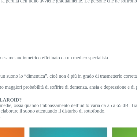
o la perdita dell’udito avviene gradualmente. Le persone che ne soffrono s
un esame audiometrico effettuato da un medico specialista.
un suono lo “dimentica”, cioè non è più in grado di trasmetterlo corretta
no maggiori probabilità di soffrire di demenza, ansia e depressione e di
OLAROID?
a medie, ossia quando l’abbassamento dell’udito varia da 25 a 65 dB. Tra l
 elaborare il suono attenuando il disturbo di sottofondo.
.