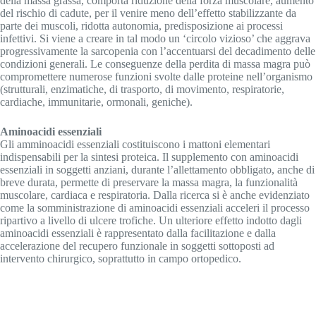
della massa grassa, comporta riduzione della forza muscolare, aumento
del rischio di cadute, per il venire meno dell’effetto stabilizzante da
parte dei muscoli, ridotta autonomia, predisposizione ai processi
infettivi. Si viene a creare in tal modo un ‘circolo vizioso’ che aggrava
progressivamente la sarcopenia con l’accentuarsi del decadimento delle
condizioni generali. Le conseguenze della perdita di massa magra può
compromettere numerose funzioni svolte dalle proteine nell’organismo
(strutturali, enzimatiche, di trasporto, di movimento, respiratorie,
cardiache, immunitarie, ormonali, geniche).
Aminoacidi essenziali
Gli amminoacidi essenziali costituiscono i mattoni elementari
indispensabili per la sintesi proteica. Il supplemento con aminoacidi
essenziali in soggetti anziani, durante l’allettamento obbligato, anche di
breve durata, permette di preservare la massa magra, la funzionalità
muscolare, cardiaca e respiratoria. Dalla ricerca si è anche evidenziato
come la somministrazione di aminoacidi essenziali acceleri il processo
ripartivo a livello di ulcere trofiche. Un ulteriore effetto indotto dagli
aminoacidi essenziali è rappresentato dalla facilitazione e dalla
accelerazione del recupero funzionale in soggetti sottoposti ad
intervento chirurgico, soprattutto in campo ortopedico.