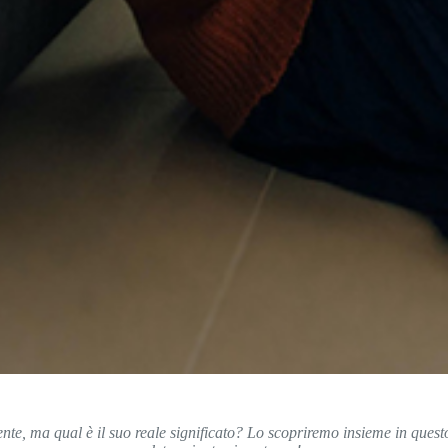
e, ma qual è il suo reale significato? Lo scopriremo insieme in questo 