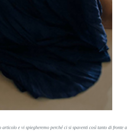
articolo e vi spiegheremo perché ci si spaventi così tanto di fronte a