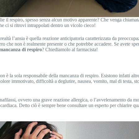
lie il respiro, spesso senza alcun motivo apparente? Che venga chiamata a
 ci si ritrovi intrappolati dentro un vicolo cieco!
 realtà l’ansia è quella reazione anticipatoria caratterizzata da preoccup
ero che non è realmente presente o che potrebbe accadere. Se avete speri
 mancanza di respiro
? Chiediamolo al farmacista!
non è la sola responsabile della mancanza di respiro. Esistono infatti al
lore immotivato, difficoltà a deglutire, nausea, vomito, mal di testa, s
’anafilassi, ovvero una grave reazione allergica, o l’avvelenamento da 
cardiaca. Detto ciò è sempre bene consultare un esperto per chiarire qua