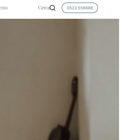
ento
Cerca
0523 556688