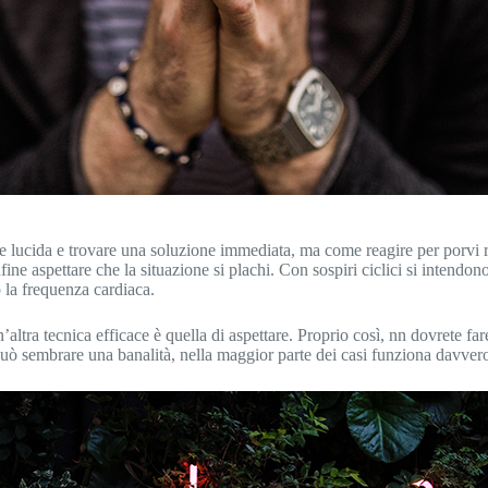
e lucida e trovare una soluzione immediata, ma come reagire per porvi ri
nfine aspettare che la situazione si plachi. Con sospiri ciclici si intendo
 la frequenza cardiaca.
altra tecnica efficace è quella di aspettare. Proprio così, nn dovrete far
uò sembrare una banalità, nella maggior parte dei casi funziona davver