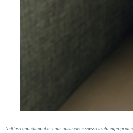
Nell’uso quotidiano il termine ansia viene spesso usato impropriament