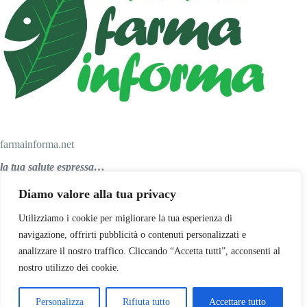
farmainforma.net
la tua salute espressa…
Diamo valore alla tua privacy
Personal Salus srl
Utilizziamo i cookie per migliorare la tua esperienza di
navigazione, offrirti pubblicità o contenuti personalizzati e
analizzare il nostro traffico. Cliccando “Accetta tutti”, acconsenti al
Via Papa Giovanni XXIII, 47
nostro utilizzo dei cookie.
29027 Podenzano (PC)
Telefono: 0523 556688
Email:
info@personalsalus.com
Personalizza
Rifiuta tutto
Accettare tutto