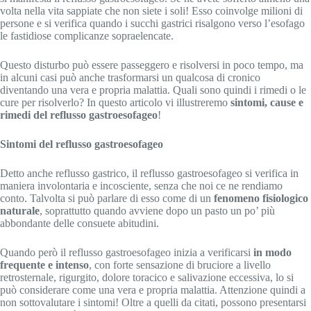
volta nella vita sappiate che non siete i soli! Esso coinvolge milioni di
persone e si verifica quando i succhi gastrici risalgono verso l’esofago
le fastidiose complicanze sopraelencate.
Questo disturbo può essere passeggero e risolversi in poco tempo, ma
in alcuni casi può anche trasformarsi un qualcosa di cronico
diventando una vera e propria malattia. Quali sono quindi i rimedi o le
cure per risolverlo? In questo articolo vi illustreremo
sintomi, cause e
rimedi del reflusso gastroesofageo
!
Sintomi del reflusso gastroesofageo
Detto anche reflusso gastrico, il reflusso gastroesofageo si verifica in
maniera involontaria e incosciente, senza che noi ce ne rendiamo
conto. Talvolta si può parlare di esso come di un
fenomeno fisiologico
naturale
, soprattutto quando avviene dopo un pasto un po’ più
abbondante delle consuete abitudini.
Quando però il reflusso gastroesofageo inizia a verificarsi
in modo
frequente e intenso
, con forte sensazione di bruciore a livello
retrosternale, rigurgito, dolore toracico e salivazione eccessiva, lo si
può considerare come una vera e propria malattia. Attenzione quindi a
non sottovalutare i sintomi! Oltre a quelli da citati, possono presentarsi