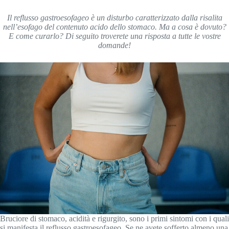
Il reflusso gastroesofageo è un disturbo caratterizzato dalla risalita
nell’esofago del contenuto acido dello stomaco. Ma a cosa è dovuto?
E come curarlo? Di seguito troverete una risposta a tutte le vostre
domande!
Bruciore di stomaco, acidità e rigurgito, sono i primi sintomi con i quali
si manifesta il reflusso gastroesofageo. Se ne avete sofferto almeno una