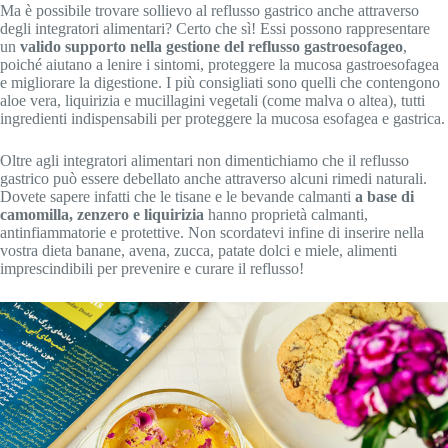
Ma è possibile trovare sollievo al reflusso gastrico anche attraverso
degli integratori alimentari? Certo che sì! Essi possono rappresentare
un
valido supporto nella gestione del reflusso gastroesofageo
,
poiché aiutano a lenire i sintomi, proteggere la mucosa gastroesofagea
e migliorare la digestione. I più consigliati sono quelli che contengono
aloe vera, liquirizia e mucillagini vegetali (come malva o altea), tutti
ingredienti indispensabili per proteggere la mucosa esofagea e gastrica.
Oltre agli integratori alimentari non dimentichiamo che il reflusso
gastrico può essere debellato anche attraverso alcuni rimedi naturali.
Dovete sapere infatti che le tisane e le bevande calmanti
a base di
camomilla, zenzero e liquirizia
hanno proprietà calmanti,
antinfiammatorie e protettive. Non scordatevi infine di inserire nella
vostra dieta banane, avena, zucca, patate dolci e miele, alimenti
imprescindibili per prevenire e curare il reflusso!