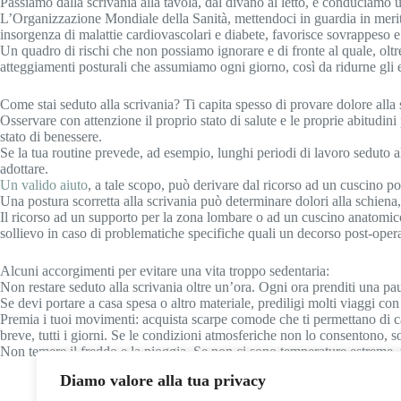
Passiamo dalla scrivania alla tavola, dal divano al letto, e conduciamo u
L’Organizzazione Mondiale della Sanità, mettendoci in guardia in merito a
insorgenza di malattie cardiovascolari e diabete, favorisce sovrappeso e 
Un quadro di rischi che non possiamo ignorare e di fronte al quale, olt
atteggiamenti posturali che assumiamo ogni giorno, così da ridurne gli ef
Come stai seduto alla scrivania? Ti capita spesso di provare dolore alla 
Osservare con attenzione il proprio stato di salute e le proprie abitudini
stato di benessere.
Se la tua routine prevede, ad esempio, lunghi periodi di lavoro seduto al
adottare.
Un valido aiuto
, a tale scopo, può derivare dal ricorso ad un cuscino po
Una postura scorretta alla scrivania può determinare dolori alla schiena,
Il ricorso ad un supporto per la zona lombare o ad un cuscino anatomico,
sollievo in caso di problematiche specifiche quali un decorso post-opera
Alcuni accorgimenti per evitare una vita troppo sedentaria:
Non restare seduto alla scrivania oltre un’ora. Ogni ora prenditi una paus
Se devi portare a casa spesa o altro materiale, prediligi molti viaggi co
Premia i tuoi movimenti: acquista scarpe comode che ti permettano di ca
breve, tutti i giorni. Se le condizioni atmosferiche non lo consentono, sos
Non temere il freddo e la pioggia. Se non ci sono temperature estreme, 
Diamo valore alla tua privacy