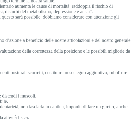
lungo termine la nostra salute.
dentario aumenta le cause di mortalità, raddoppia il rischio di
si, disturbi del metabolismo, depressione e ansia“.
a questo sarà possibile, dobbiamo considerare con attenzione gli
ano d’azione a beneficio delle nostre articolazioni e del nostro generale
alutazione della correttezza della posizione e le possibili migliorie da
ti posturali scorretti, costituire un sostegno aggiuntivo, od offrire
e distendi i muscoli.
bile.
arietà, non lasciarla in cantina, imponiti di fare un giretto, anche
attività fisica.