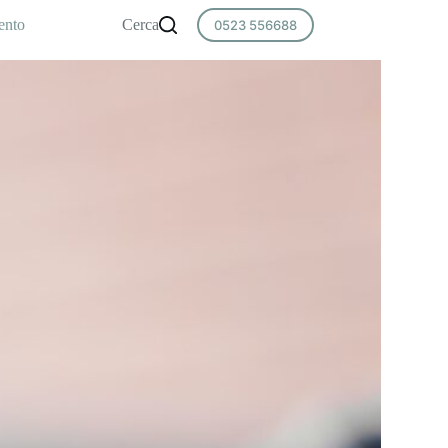
ento
Cerca
0523 556688