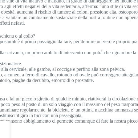
no stile di vita inattivo e malsano, in grado di danneggiare nel medio e 
gli effetti negativi della vita sedentaria, afferma: “uno stile di vita se
obesità, aumenta il rischio di tumore al colon, pressione alta, osteoporo
re a valutare un cambiamento sostanziale della nostra routine non appen
fetti nefasti.
schiena o al collo?
 posturali è il primo passaggio da fare, per definire un vero e proprio pi
la scrivania, un primo ambito di intervento non potrà che riguardare la v
sizionatore.
 alla cervicale, alle gambe, al coccige e perfino alla zona pelvica.
 a cuneo, a ferro di cavallo, rotondo od ovale può correggere atteggiamen
torio, piaghe da decubito, emorroidi o prostatite.
a e fai un piccolo giretto di qualche minuto, riattiverai la circolazione 
n poco peso al posto di un solo viaggio con il massimo del peso trasporta
mminare regolarmente, la bicicletta e’ un ottima macchina ammazza sedent
tituisci il giro in bici con una passeggiata.
un consono abbigliamento ci permette comunque di fare la nostra piccola 