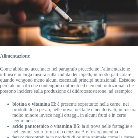
Alimentazione
Come abbiamo accennato nel paragrafo precedente l’alimentazione
influisce in larga misura sulla caduta dei capelli, in modo particolare
quando vengono meno alcuni essenziali principi nutrizionali. Esistono
però alcuni cibi che contengono nutrienti ed elementi nutrizionali che
possono incidere sulla produzione di diidrotestosterone, ad esempio:
biotina o vitamina H
: è presente soprattutto nella carne, nei
prodotti della pesca, nelle uova, nel latte e nei derivati, in misura
molto minore invece negli ortaggi, in alcuni frutti e in certe
leguminose
acido pantotenico o vitamina B5
: la si trova nelle frattaglie e
nei legumi sotto forma di coenzima A e fosfopantenina
ferro
: riscontrabile in prodotti di origine animale come la carne,