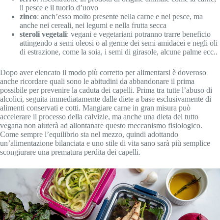
il pesce e il tuorlo d’uovo
zinco
: anch’esso molto presente nella carne e nel pesce, ma
anche nei cereali, nei legumi e nella frutta secca
steroli vegetali
: vegani e vegetariani potranno trarre beneficio
attingendo a semi oleosi o al germe dei semi amidacei e negli oli
di estrazione, come la soia, i semi di girasole, alcune palme ecc..
Dopo aver elencato il modo più corretto per alimentarsi è doveroso
anche ricordare quali sono le abitudini da abbandonare il prima
possibile per prevenire la caduta dei capelli. Prima tra tutte l’abuso di
alcolici, seguita immediatamente dalle diete a base esclusivamente di
alimenti conservati e cotti. Mangiare carne in gran misura può
accelerare il processo della calvizie, ma anche una dieta del tutto
vegana non aiuterà ad allontanare questo meccanismo fisiologico.
Come sempre l’equilibrio sta nel mezzo, quindi adottando
un’alimentazione bilanciata e uno stile di vita sano sarà più semplice
scongiurare una prematura perdita dei capelli.