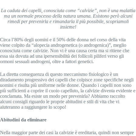
La caduta dei capelli, conosciuta come “calvizie”, non è una malattia
ma un normale processo della natura umana. Esistono però alcuni
rimedi per prevenirla e rimandarla il più possibile, scopriamoli
insieme!
Circa l’80% degli uomini e il 50% delle donna nel corso della vita
viene colpito da “alopecia androgenetica (o androgenica)”, meglio
conosciuta come calvizie. Non vi è una causa certa ma si ritiene che
essa sia dovuta ad una ipersensibilità dei follicoli piliferi verso gli
ormoni sessuali androgeni, oltre a fattori genetici.
La diretta conseguenza di questo meccanismo fisiologico è un
diradamento progressivo dei capelli che colpisce zone specifiche negli
uomini e risulta più uniforme nelle donne. Quando i capelli non sono
più sufficienti a coprire il cuoio capelluto, la calvizie diventa evidente e
conclamata. Ma esiste un modo per prevenirla? Abbiamo raccolto
alcuni consigli riguardo le proprie abitudini e stili di vita che vi
aiuteranno a raggiungere lo scopo!
Abitudini da eliminare
Nella maggior parte dei casi la calvizie è ereditaria, quindi non sempre