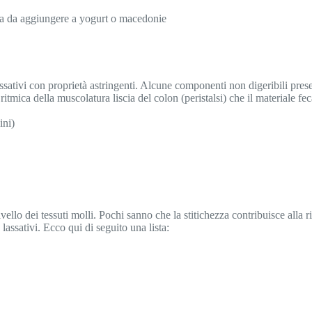
lla da aggiungere a yogurt o macedonie
assativi con proprietà astringenti. Alcune componenti non digeribili prese
mica della muscolatura liscia del colon (peristalsi) che il materiale feca
ini)
vello dei tessuti molli. Pochi sanno che la stitichezza contribuisce alla r
 lassativi. Ecco qui di seguito una lista: