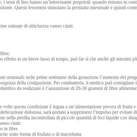
lare, i semi di lino hanno un’interessante proprietà: quando entrano in cont
ume. Questi fenomeni stimolano la peristalsi intestinale e quindi contra
rme ostinate di stitichezza vanno citati:
fibre.
o effetto in un breve lasso di tempo, può far sì che anche gli intestini p
ti ormonali: nelle prime settimane della gestazione l’aumento del proges
l’insorgenza della costipazione. Per combatterla, il medico può consiglia
 L’obiettivo da realizzare è l’assunzione di 20-30 grammi di fibre alimentar
le volte questa condizione è legata a un’alimentazione povera di frutta e 
efecazione dolorosa, sarà portato a sopprimere l’impulso per evitare di
te nella perdita incontrollata di piccole quantità di feci liquide con di
anno citati:
o in fibre
e anche sotto forma di frullato o di macedonia