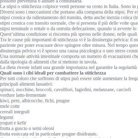
possono prevenirla o aiutare a contrastarla.
La stipsi o stitichezza colpisce venti persone su cento in Italia. Sono in
Diversi sono i meccanismi che portano alla comparsa della stipsi. Per es
stipsi cronica da rallentamento del transito, detta anche inerzia colica (
stipsi cronica con transito normale, che si presenta il più delle volte 
stipsi terminale o rettale o da ostruita defecazione, quando si avverte 
Quest’ultima condizione si riscontra più spesso nelle donne, nelle qual
Tra le cause più importanti di stitichezza vi è la dissinergia pelvica: i
paziente per poter evacuare deve spingere oltre misura. Nel tempo questo 
dissinergia pelvica vi è spesso una causa psicologica o uno stress croni
Una normale attività intestinale comporta un numero di evacuazioni che va
dalla tipologia di alimenti che si mettono in tavola.
La dieta riveste infatti una grande importanza nel garantire la regolarità 
Quali sono i cibi ideali per combattere la stitichezza
Per tutti coloro che soffrono di stipsi può essere utile aumentare la fre
principali alimenti lassativi:
spinaci, zucchine, broccoli, cavolfiori, fagiolini, melanzane, carciofi
verdure latto-fermentate
kiwi, pere, albicocche, fichi, prugne
mele cotte
cereali integrali
legumi
yogurt e kefir
frutta a guscio o semi oleosi
frutta essiccata ed in particolare prugne disidratate.