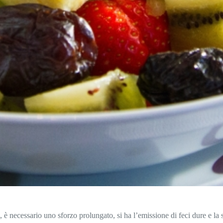
a, è necessario uno sforzo prolungato, si ha l’emissione di feci dure e 