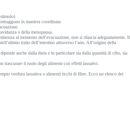
 stimolo)
i contraggono in maniera coordinata
vacuazione.
 gravidanza o della menopausa.
 continenza al momento dell’evacuazione, non si rilascia adeguatamente. Il
l’ultimo tratto dell’intestino attraverso l’ano. All’origine della
ipende anche dalla dieta e in particolare sia dalla quantità di cibo, sia
trascurare il ruolo degli alimenti con effetti lassativi.
empio verdura lassativa o alimenti ricchi di fibre. Ecco un elenco dei