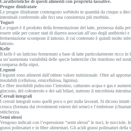
Caratteristiche di questi alimenti con proprietà lassative.
Prugne disidratate
Le prugne disidratate contengono sorbitolo in quantità da cinque a dieci
intestinali conferendo alle feci una consistenza più morbida.
Yogurt
Lo yogurt è il prodotto della fermentazione del latte, permessa dalla pr
essere utile per curare stati di diarrea associati all’uso degli antibiotic
fermentazione scompone il lattosio, il cui contenuto è quindi molto inferio
lattosio.
Kefir
Il kefir è un latticino fermentato a base di latte particolarmente ricco 
a un’aumentata variabilità delle specie batteriche che risiedono nel nostr
comparsa della stipsi.
Legumi
I legumi sono alimenti dall’ottimo valore nutrizionale. Oltre ad apportar
insolubili (cellulosa, emicellulosa, lignina).
Le fibre insolubili puliscono l’intestino, catturano acqua e gas e aument
glucosio, del colesterolo e dei sali biliari, nutrono il microbiota intestin
Cereali integrali
I cereali integrali sono quelli poco o per nulla lavorati. Si dicono inta
crusca (formata dai rivestimenti esterni del seme) e l’embrione (chiamato 
stitichezza.
Semi oleosi
Vengono indicati con l’espressione “semi oleosi” le noci, le nocciole, le m
grassi polinsaturi e in fibre alimentari. Gli acidi grassi polinsaturi dell