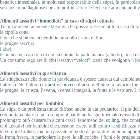
batterica intestinale), in molti casi responsabile della stipsi. In partico
sostanze mucillaginose che ammorbidiscono le feci e ne aumentano il vol
Alimenti lassativi “immediati” in caso di stipsi ostinata
Tra gli alimenti altamente lassativi che possono essere utili in caso di fo
la cipolla cotta;
il gel che si ottiene tenendo in ammollo i semi di lino;
le prugne secche;
i kiwi;
le arance nel caso in cui non si elimini la parte bianca (albedo), ricca di 
Un consumo regolare di cibi lassativi “veloci”, ossia che svolgono il lor
Alimenti lassativi in gravidanza
La stitichezza nelle donne in gravidanza è spesso causata dai cambiamen
l’attività. Nell’ultimo trimestre è invece il peso dell’utero a favorire 
le prugne, la crusca, l’avena, i cereali integrali, la frutta e le verdure.
Alimenti lassativi per bambini
La stipsi è un problema molto diffuso anche in età pediatrica. Il più del
comportamentali: se per esempio il bambino ha sperimentato episodi di d
prolungato può causare in alcuni casi il fenomeno del soiling, che consis
cibi lassativi per bambini che possono essere utili contro la stitichezza v
le verdure frullate, ma non passate in modo da garantire un buon apport
la frutta fresca, in particolare le pere, le albicocche, i fichi e le prugn