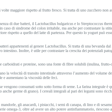
 volte maggiore rispetto al frutto fresco. Si tratta di uno zucchero non 
esenza di due batteri, il Lactobacillus bulgaricus e lo Streptococcus th
i e in caso di sindrome del colon irritabile, ma anche per contrastare la st
re rispetto a quello del latte di partenza. Per questo lo yogurt può essere
in batteri appartenenti al genere Lactobacillus. Si tratta di una bevanda 
o intestino. Inoltre, è utile per contrastare la crescita dei potenziali pa
e carboidrati e proteine, sono una fonte di fibre solubili (inulina, frut
ano la velocità di transito intestinale attraverso l’aumento del volume de
ale e aumentano la viscosità delle feci.
tti se vengono consumati sotto sotto forma di seme. La farina integrale è 
anche germe di grano). I cereali integrali al pari dei legumi sono ricchi 
andorle, gli anacardi, i pistacchi, i semi di canapa, di lino e di sesamo. 
a serie omega-3, oltre ad avere un alto potere antinfiammatorio, riescono a 