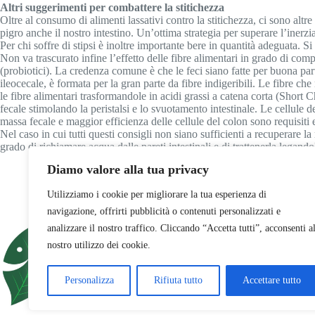
Altri suggerimenti per combattere la stitichezza
Oltre al consumo di alimenti lassativi contro la stitichezza, ci sono altr
pigro anche il nostro intestino. Un’ottima strategia per superare l’inerz
Per chi soffre di stipsi è inoltre importante bere in quantità adeguata. 
Non va trascurato infine l’effetto delle fibre alimentari in grado di co
(probiotici). La credenza comune è che le feci siano fatte per buona part
ileocecale, è formata per la gran parte da fibre indigeribili. Le fibre ch
le fibre alimentari trasformandole in acidi grassi a catena corta (Short 
fecale stimolando la peristalsi e lo svuotamento intestinale. Le cellule 
massa fecale e maggior efficienza delle cellule del colon sono requisiti es
Nel caso in cui tutti questi consigli non siano sufficienti a recuperare la
grado di richiamare acqua dalle pareti intestinali e di trattenerla legan
Diamo valore alla tua privacy
Utilizziamo i cookie per migliorare la tua esperienza di
navigazione, offrirti pubblicità o contenuti personalizzati e
farmainforma.net
analizzare il nostro traffico. Cliccando “Accetta tutti”, acconsenti a
la tua salute espr
nostro utilizzo dei cookie.
Personalizza
Rifiuta tutto
Accettare tutto