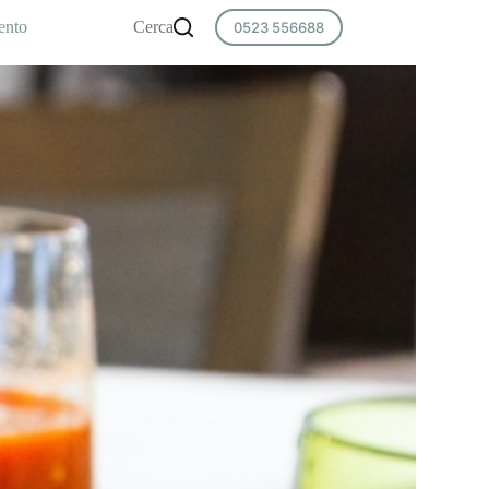
ento
Cerca
0523 556688