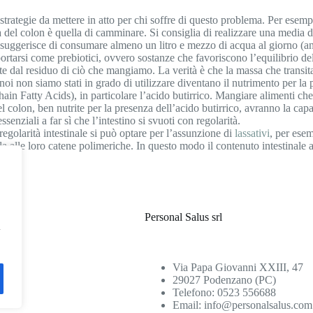
e strategie da mettere in atto per chi soffre di questo problema. Per esem
ia del colon è quella di camminare. Si consiglia di realizzare una media d
Si suggerisce di consumare almeno un litro e mezzo di acqua al giorno (an
mportarsi come prebiotici, ovvero sostanze che favoriscono l’equilibrio d
e dal residuo di ciò che mangiamo. La verità è che la massa che transita 
e noi non siamo stati in grado di utilizzare diventano il nutrimento per la
Chain Fatty Acids), in particolare l’acido butirrico. Mangiare alimenti ch
del colon, ben nutrite per la presenza dell’acido butirrico, avranno la ca
senziali a far sì che l’intestino si svuoti con regolarità.
 regolarità intestinale si può optare per l’assunzione di
lassativi
, per esem
dola alle loro catene polimeriche. In questo modo il contenuto intestinale
Personal Salus srl
l
essa…
Via Papa Giovanni XXIII, 47
29027 Podenzano (PC)
Telefono: 0523 556688
Email:
info@personalsalus.com