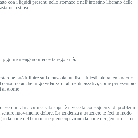
atto con i liquidi presenti nello stomaco e nell’intestino liberano delle
stano la stipsi.
iù pigri mantengano una certa regolarità.
terone può influire sulla muscolatura liscia intestinale rallentandone
re il consumo anche in gravidanza di alimenti lassativi, come per esempio
i al giorno.
di verdura. In alcuni casi la stipsi è invece la conseguenza di problemi
 sentire nuovamente dolore. La tendenza a trattenere le feci in modo
sagio da parte del bambino e preoccupazione da parte dei genitori. Tra i