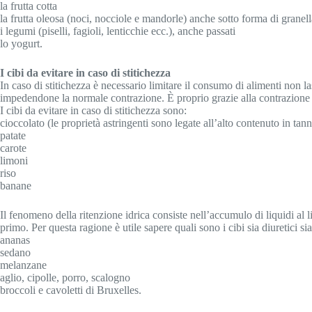
la frutta cotta
la frutta oleosa (noci, nocciole e mandorle) anche sotto forma di grane
i legumi (piselli, fagioli, lenticchie ecc.), anche passati
lo yogurt.
I cibi da evitare in caso di stitichezza
In caso di stitichezza è necessario limitare il consumo di alimenti non l
impedendone la normale contrazione. È proprio grazie alla contrazione rit
I cibi da evitare in caso di stitichezza sono:
cioccolato (le proprietà astringenti sono legate all’alto contenuto in tann
patate
carote
limoni
riso
banane
Il fenomeno della ritenzione idrica consiste nell’accumulo di liquidi al li
primo. Per questa ragione è utile sapere quali sono i cibi sia diuretici sia
ananas
sedano
melanzane
aglio, cipolle, porro, scalogno
broccoli e cavoletti di Bruxelles.