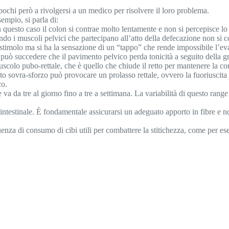
 pochi però a rivolgersi a un medico per risolvere il loro problema.
empio, si parla di:
in questo caso il colon si contrae molto lentamente e non si percepisce lo
quando i muscoli pelvici che partecipano all’atto della defecazione non s
lo stimolo ma si ha la sensazione di un “tappo” che rende impossibile l’e
i può succedere che il pavimento pelvico perda tonicità a seguito della
l muscolo pubo-rettale, che è quello che chiude il retto per mantenere la
sovra-sforzo può provocare un prolasso rettale, ovvero la fuoriuscita del
co.
 da tre al giorno fino a tre a settimana. La variabilità di questo range d
intestinale. È fondamentale assicurarsi un adeguato apporto in fibre e non 
quenza di consumo di cibi utili per combattere la stitichezza, come per es