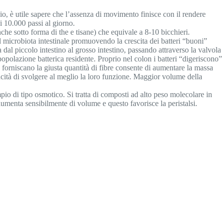
pio, è utile sapere che l’assenza di movimento finisce con il rendere
i 10.000 passi al giorno.
che sotto forma di the e tisane) che equivale a 8-10 bicchieri.
el microbiota intestinale promuovendo la crescita dei batteri “buoni”
dal piccolo intestino al grosso intestino, passando attraverso la valvola
 popolazione batterica residente. Proprio nel colon i batteri “digeriscono”
e forniscano la giusta quantità di fibre consente di aumentare la massa
pacità di svolgere al meglio la loro funzione. Maggior volume della
pio di tipo osmotico. Si tratta di composti ad alto peso molecolare in
 aumenta sensibilmente di volume e questo favorisce la peristalsi.