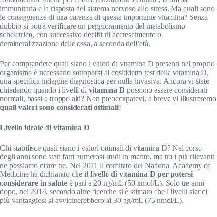
immunitaria e la risposta del sistema nervoso allo stress. Ma quali sono
le conseguenze di una carenza di questa importante vitamina? Senza
dubbio si potrà verificare un peggioramento del metabolismo
scheletrico, con successivo decifit di accrescimento o
demineralizzazione delle ossa, a seconda dell’età.
Per comprendere quali siano i valori di vitamina D presenti nel proprio
organismo è necessario sottoporsi al cosiddetto test della vitamina D,
una specifica indagine diagnostica per nulla invasiva. Ancora vi state
chiedendo quando i livelli di
vitamina D
possono essere considerati
normali, bassi o troppo alti? Non preoccupatevi, a breve vi illustreremo
quali valori sono considerati ottimali
!
Livello ideale di vitamina D
Chi stabilisce quali siano i valori ottimali di vitamina D? Nel corso
degli anni sono stati fatti numerosi studi in merito, ma tra i più rilevanti
ne possiamo citare tre. Nel 2011 il comitato del National Academy of
Medicine ha dichiarato che il
livello di vitamina D per potersi
considerare in salute
è pari a 20 ng/mL (50 nmol/L). Solo tre anni
dopo, nel 2014, secondo altre ricerche si è stimato che i livelli sierici
più vantaggiosi si avvicinerebbero ai 30 ng/mL (75 nmol/L).