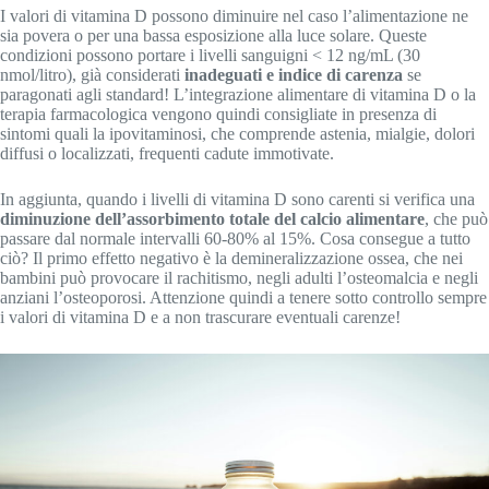
I valori di vitamina D possono diminuire nel caso l’alimentazione ne
sia povera o per una bassa esposizione alla luce solare. Queste
condizioni possono portare i livelli sanguigni < 12 ng/mL (30
nmol/litro), già considerati
inadeguati e indice di carenza
se
paragonati agli standard! L’integrazione alimentare di vitamina D o la
terapia farmacologica vengono quindi consigliate in presenza di
sintomi quali la ipovitaminosi, che comprende astenia, mialgie, dolori
diffusi o localizzati, frequenti cadute immotivate.
In aggiunta, quando i livelli di vitamina D sono carenti si verifica una
diminuzione dell’assorbimento totale del calcio alimentare
, che può
passare dal normale intervalli 60-80% al 15%. Cosa consegue a tutto
ciò? Il primo effetto negativo è la demineralizzazione ossea, che nei
bambini può provocare il rachitismo, negli adulti l’osteomalcia e negli
anziani l’osteoporosi. Attenzione quindi a tenere sotto controllo sempre
i valori di vitamina D e a non trascurare eventuali carenze!