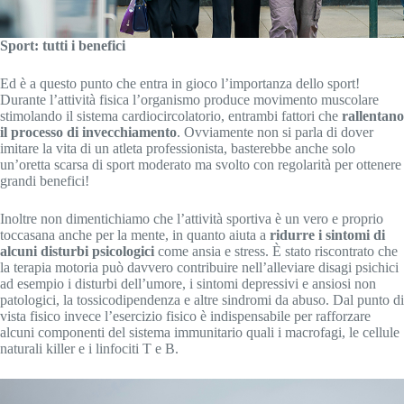
Sport: tutti i benefici
Ed è a questo punto che entra in gioco l’importanza dello sport!
Durante l’attività fisica l’organismo produce movimento muscolare
stimolando il sistema cardiocircolatorio, entrambi fattori che
rallentano
il processo di invecchiamento
. Ovviamente non si parla di dover
imitare la vita di un atleta professionista, basterebbe anche solo
un’oretta scarsa di sport moderato ma svolto con regolarità per ottenere
grandi benefici!
Inoltre non dimentichiamo che l’attività sportiva è un vero e proprio
toccasana anche per la mente, in quanto aiuta a
ridurre i sintomi di
alcuni disturbi psicologici
come ansia e stress. È stato riscontrato che
la terapia motoria può davvero contribuire nell’alleviare disagi psichici
ad esempio i disturbi dell’umore, i sintomi depressivi e ansiosi non
patologici, la tossicodipendenza e altre sindromi da abuso. Dal punto di
vista fisico invece l’esercizio fisico è indispensabile per rafforzare
alcuni componenti del sistema immunitario quali i macrofagi, le cellule
naturali killer e i linfociti T e B.