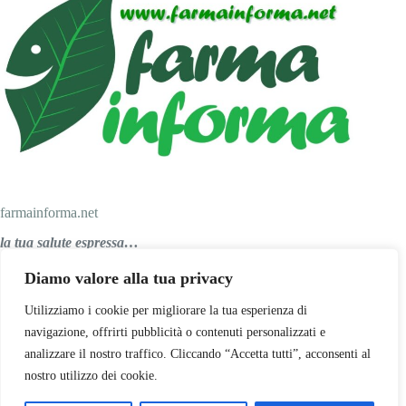
farmainforma.net
la tua salute espressa…
Diamo valore alla tua privacy
Personal Salus srl
Utilizziamo i cookie per migliorare la tua esperienza di
navigazione, offrirti pubblicità o contenuti personalizzati e
analizzare il nostro traffico. Cliccando “Accetta tutti”, acconsenti al
Via Papa Giovanni XXIII, 47
nostro utilizzo dei cookie.
29027 Podenzano (PC)
Telefono: 0523 556688