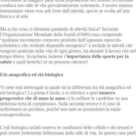
conduca uno stile di vita prevalentemente sedentario, il nostro sistema
immunitario viene reso più forte dall’attività, specie se svolta all’aria
fresca e al sole.
Ma a che cosa ci riferiamo parlando di attività fisica? Secondo
l’Organizzazione Mondiale della Sanità (OMS) essa comprende
“qualsiasi movimento corporeo prodotto dall’apparato muscolo-
scheletrico che richiede dispendio energetico” e include le attività che
vengono praticate nella vita di ogni giorno, sia durante il lavoro che nel
tempo libero. Scopriamo insieme l’
importanza dello sporto per la
salute
e quali benefici se ne possono ottenere!
Età anagrafica ed età biologica
Vi siete mai interrogati su quale sia la differenza tra età anagrafica ed
età biologica? La prima è facile, e si riferisce a quel
numero
progressivo che di anno in anno
ci fa soffiare le candeline su una
deliziosa torta di compleanno. Sulla seconda invece è il caso di
soffermarsi un pochino, poiché non tutti ne possiedono la totale
consapevolezza.
L’età biologica infatti osserva le condizioni delle cellule e dei tessuti e
può essere fortemente influenzata dallo stile di vita. In questo caso però